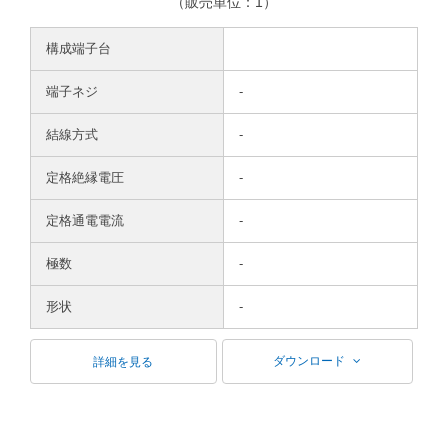
（販売単位：1）
構成端子台
端子ネジ
-
結線方式
-
定格絶縁電圧
-
定格通電電流
-
極数
-
形状
-
ダウンロード
詳細を見る