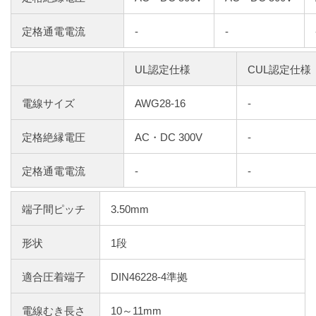
定格通電電流
-
-
UL認定仕様
CUL認定仕様
電線サイズ
AWG28-16
-
定格絶縁電圧
AC・DC 300V
-
定格通電電流
-
-
端子間ピッチ
3.50mm
形状
1段
適合圧着端子
DIN46228-4準拠
電線むき長さ
10～11mm