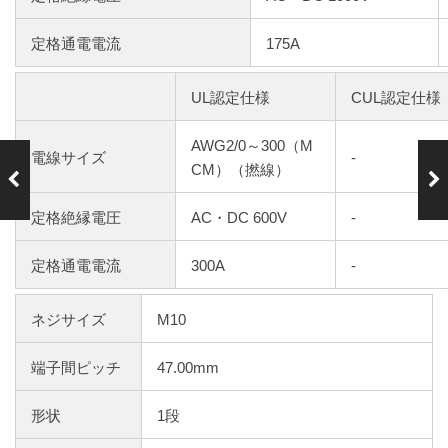
定格通電電流
175A
UL認定仕様
CUL認定仕様
AWG2/0～300（M
電線サイズ
-
CM）（撚線）
前の製品
次の製品
PTKC-200-E
PTKC-400-E
P-□P
P-□P
定格絶縁電圧
AC・DC 600V
-
定格通電電流
300A
-
ネジサイズ
M10
端子間ピッチ
47.00mm
形状
1段