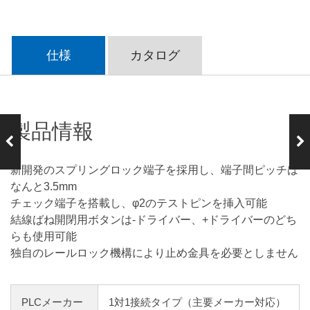
仕様
カタログ
製品情報
前の製品
次の製品
PCX-COM22
PCX-COM22
（+・-COM混
N（全極 -CO
新開発のスプリングロック端子を採用し、端子間ピッチは
合）
M）
なんと3.5mm
チェック端子を搭載し、φ2のテストピンを挿入可能
結線ばね開閉用ボタンは-ドライバー、+ドライバーのどち
らも使用可能
独自のレールロック機構により止め金具を必要としません
PLCメーカー
1対1接続タイプ（主要メーカー対応）