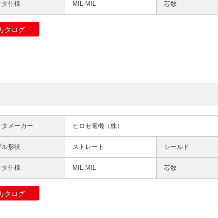
クタ仕様
MIL-MIL
芯数
カタログ
クタメーカー
ヒロセ電機（株）
ブル形状
ストレート
シールド
クタ仕様
MIL-MIL
芯数
カタログ