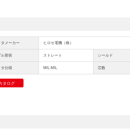
クタメーカー
ヒロセ電機（株）
ブル形状
ストレート
シールド
クタ仕様
MIL-MIL
芯数
カタログ