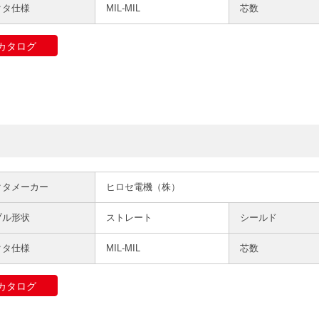
クタ仕様
MIL-MIL
芯数
カタログ
クタメーカー
ヒロセ電機（株）
ブル形状
ストレート
シールド
クタ仕様
MIL-MIL
芯数
カタログ