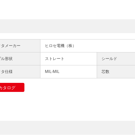
クタメーカー
ヒロセ電機（株）
ブル形状
ストレート
シールド
クタ仕様
MIL-MIL
芯数
カタログ