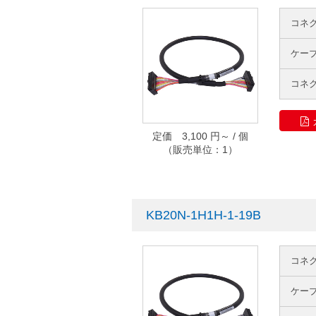
コネ
ケー
コネ
定価 3,100 円～ / 個
（販売単位：1）
KB20N-1H1H-1-19B
コネ
ケー