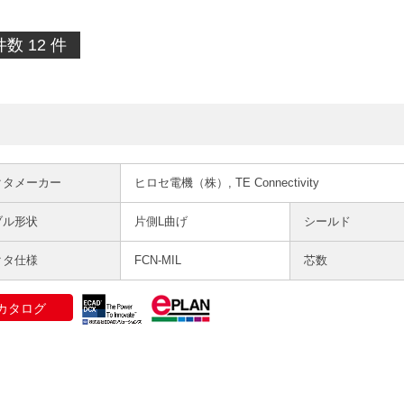
数 12 件
クタメーカー
ヒロセ電機（株）, TE Connectivity
ブル形状
片側L曲げ
シールド
クタ仕様
FCN-MIL
芯数
カタログ