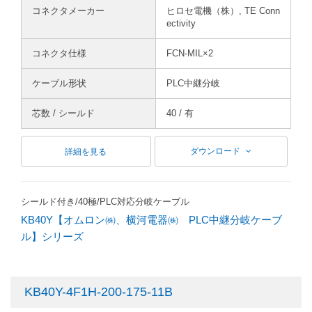
コネクタメーカー
ヒロセ電機（株）, TE Conn
ectivity
コネクタ仕様
FCN-MIL×2
ケーブル形状
PLC中継分岐
芯数 / シールド
40 / 有
ダウンロード
詳細を見る
シールド付き/40極/PLC対応分岐ケーブル
KB40Y【オムロン㈱、横河電器㈱ PLC中継分岐ケーブ
ル】シリーズ
KB40Y-4F1H-200-175-11B