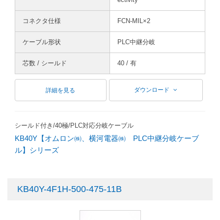
コネクタ仕様
FCN-MIL×2
ケーブル形状
PLC中継分岐
芯数 / シールド
40 / 有
ダウンロード
詳細を見る
シールド付き/40極/PLC対応分岐ケーブル
KB40Y【オムロン㈱、横河電器㈱ PLC中継分岐ケーブ
ル】シリーズ
KB40Y-4F1H-500-475-11B