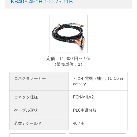
KB40Y-4F1H-100-75-11B
定価 11,800 円～ / 個
（販売単位：1）
コネクタメーカー
ヒロセ電機（株）, TE Conn
ectivity
コネクタ仕様
FCN-MIL×2
ケーブル形状
PLC中継分岐
芯数 / シールド
40 / 有