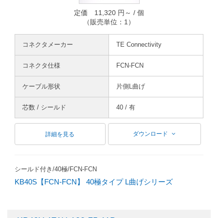
定価 11,320 円～ / 個
（販売単位：1）
コネクタメーカー
TE Connectivity
コネクタ仕様
FCN-FCN
ケーブル形状
片側L曲げ
芯数 / シールド
40 / 有
ダウンロード
詳細を見る
シールド付き/40極/FCN-FCN
KB40S【FCN-FCN】 40極タイプ L曲げシリーズ