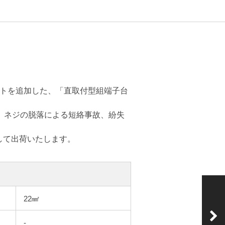
フトを追加した、「直取付型組端子台
）、ネジの脱落による短絡事故、紛失
して出荷いたします。
22㎟
次の製品
ATK-100-□P
-