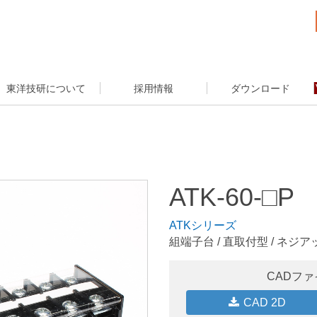
東洋技研について
採用情報
ダウンロード
ATK-60-□P
ATKシリーズ
組端子台 / 直取付型 / ネジア
CADフ
CAD 2D