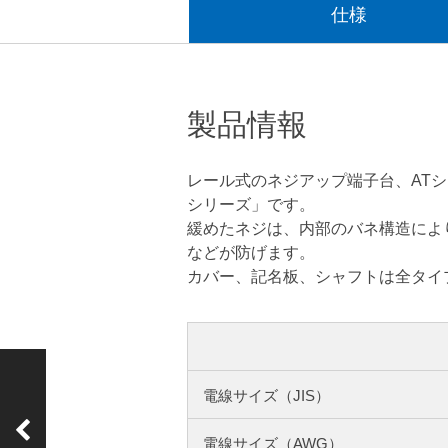
仕様
製品情報
レール式のネジアップ端子台、AT
シリーズ」です。
緩めたネジは、内部のバネ構造により
などが防げます。
カバー、記名板、シャフトは全タイ
電線サイズ（JIS）
前の製品
ATK-30-□P
電線サイズ（AWG）