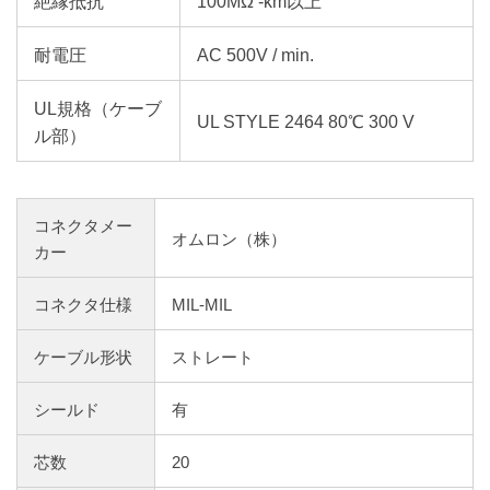
絶縁抵抗
100MΩ -km以上
耐電圧
AC 500V / min.
UL規格（ケーブ
UL STYLE 2464 80℃ 300 V
ル部）
コネクタメー
オムロン（株）
カー
コネクタ仕様
MIL-MIL
ケーブル形状
ストレート
シールド
有
芯数
20