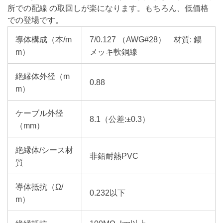
所での配線 の取回しが楽になります。もちろん、低価格
での登場です。
導体構成（本/m
7/0.127 （AWG#28） 材質: 錫
m）
メッキ軟銅線
絶縁体外径（m
0.88
m）
ケーブル外径
8.1（公差:±0.3）
（mm）
絶縁体/シース材
非鉛耐熱PVC
質
導体抵抗（Ω/
0.232以下
m）